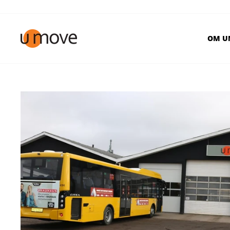
Videre
til
indhold
OM U